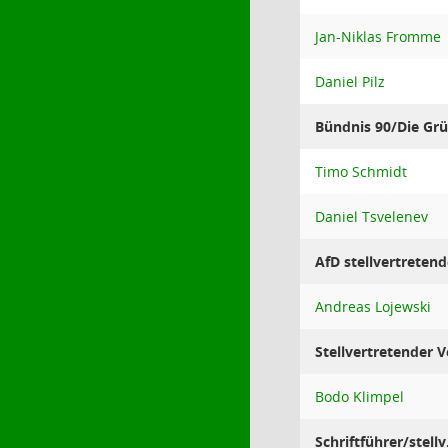
Jan-Niklas Fromme
Daniel Pilz
Bündnis 90/Die Grü
Timo Schmidt
Daniel Tsvelenev
AfD stellvertretend
Andreas Lojewski
Stellvertretender 
Bodo Klimpel
Schriftführer/stellv