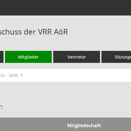
schuss der VRR AöR
Mitglieder
Vertreter
Sitzung
025 - 2030
:
Mitgliedschaft