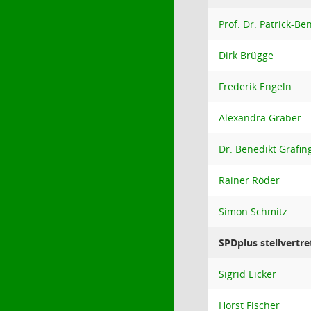
Prof. Dr. Patrick-B
Dirk Brügge
Frederik Engeln
Alexandra Gräber
Dr. Benedikt Gräfin
Rainer Röder
Simon Schmitz
SPDplus stellvertre
Sigrid Eicker
Horst Fischer