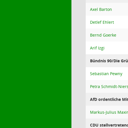
Axel Barton
Detlef Ehlert
Bernd Goerke
Arif Izgi
Bündnis 90/Die Grü
Sebastian Pewny
Petra Schmidt-Nie
AfD ordentliche Mit
Markus-Julius Maxi
CDU stellvertreten