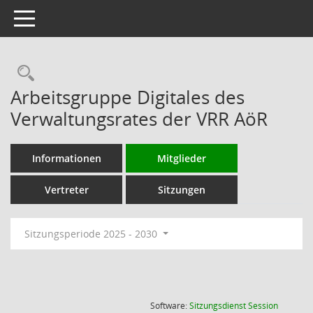
Toggle navigation
Rechercheauswahl
Arbeitsgruppe Digitales des
Verwaltungsrates der VRR AöR
Informationen
Mitglieder
Vertreter
Sitzungen
Sitzungsperiode 2025 - 2030
(Wird in
Software:
Sitzungsdienst
Session