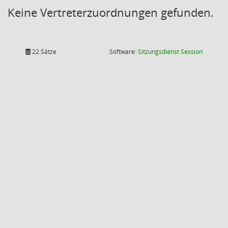
Keine Vertreterzuordnungen gefunden.
(Wird in
22 Sätze
Software:
Sitzungsdienst
Session