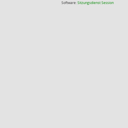
(Wird in
Software:
Sitzungsdienst
Session