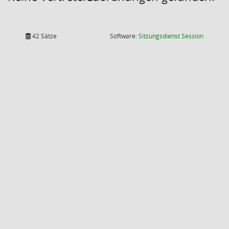
(Wird in
42 Sätze
Software:
Sitzungsdienst
Session