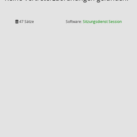
(Wird in
47 Sätze
Software:
Sitzungsdienst
Session