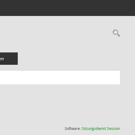
Rec
en
(Wird in
Software:
Sitzungsdienst
Session