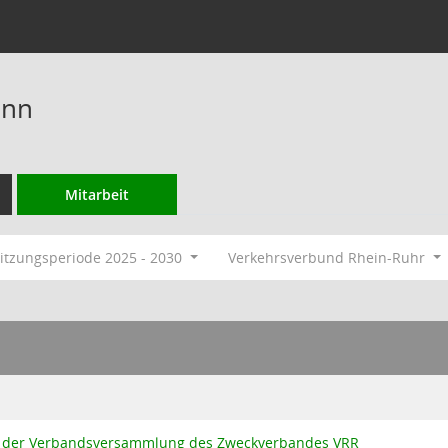
ann
Mitarbeit
itzungsperiode 2025 - 2030
Verkehrsverbund Rhein-Ruhr
in der Verbandsversammlung des Zweckverbandes VRR