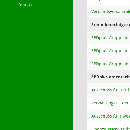
Kontakt
Verbandsversamml
Stimmberechtigte o
SPDplus-Gruppe im 
SPDplus-Gruppe im 
SPDplus-Gruppe im 
SPDplus ordentlich
Ausschuss für Tari
Verwaltungsrat der
Ausschuss für Inve
Finanzausschuss d