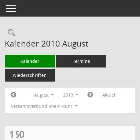
Toggle navigation
Rechercheauswahl
Kalender 2010 August
Kalender
Termine
Niederschriften
August
2010
Aktuell
Verkehrsverbund Rhein-Ruhr
1
SO