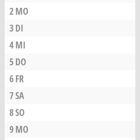
2
MO
3
DI
4
MI
5
DO
6
FR
7
SA
8
SO
9
MO