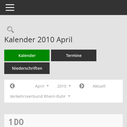
Toggle navigation
Rechercheauswahl
Kalender 2010 April
Kalender
Termine
Niederschriften
April
2010
Aktuell
Verkehrsverbund Rhein-Ruhr
1
DO