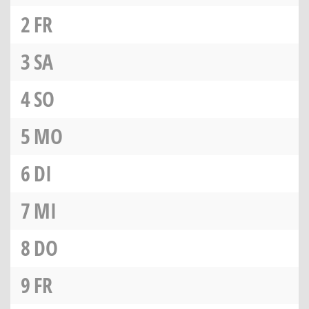
2
FR
3
SA
4
SO
5
MO
6
DI
7
MI
8
DO
9
FR