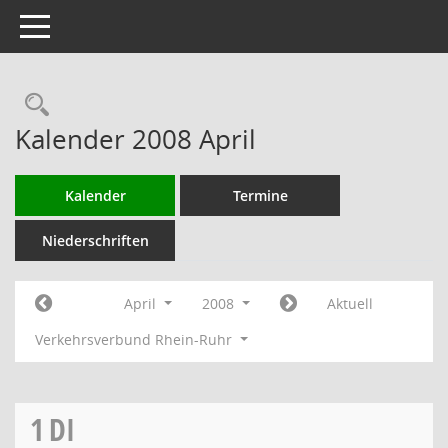
Toggle navigation
Rechercheauswahl
Kalender 2008 April
Kalender
Termine
Niederschriften
April
2008
Aktuell
Verkehrsverbund Rhein-Ruhr
1
DI