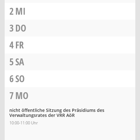
2
MI
3
DO
4
FR
5
SA
6
SO
7
MO
nicht öffentliche Sitzung des Präsidiums des
Verwaltungsrates der VRR AöR
10:00-11:00 Uhr