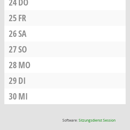
24
DO
25
FR
26
SA
27
SO
28
MO
29
DI
30
MI
(Wird in
Software:
Sitzungsdienst
Session