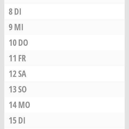
8
DI
9
MI
10
DO
11
FR
12
SA
13
SO
14
MO
15
DI