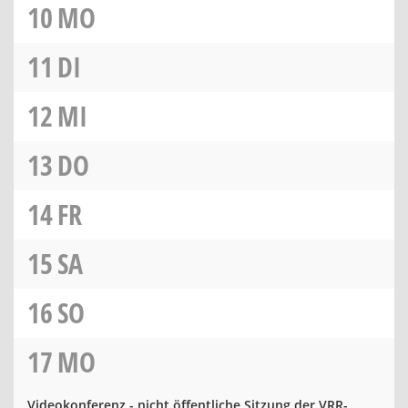
10
MO
11
DI
12
MI
13
DO
14
FR
15
SA
16
SO
17
MO
Videokonferenz - nicht öffentliche Sitzung der VRR-