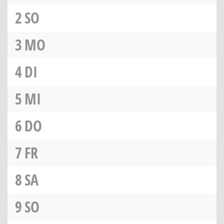
2
SO
3
MO
4
DI
5
MI
6
DO
7
FR
8
SA
9
SO