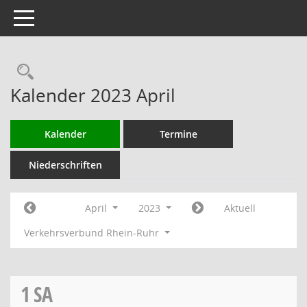
Toggle navigation
Rechercheauswahl
Kalender 2023 April
Kalender
Termine
Niederschriften
April
2023
Aktuell
Verkehrsverbund Rhein-Ruhr
1
SA