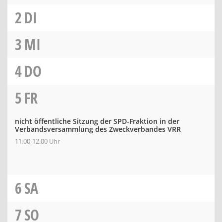
2
DI
3
MI
4
DO
5
FR
nicht öffentliche Sitzung der SPD-Fraktion in der
Verbandsversammlung des Zweckverbandes VRR
11:00-12:00 Uhr
6
SA
7
SO