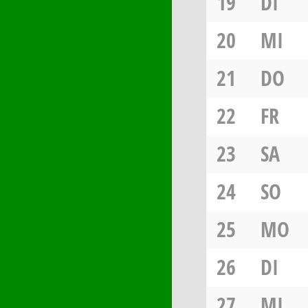
19
DI
20
MI
21
DO
22
FR
23
SA
24
SO
25
MO
26
DI
27
MI