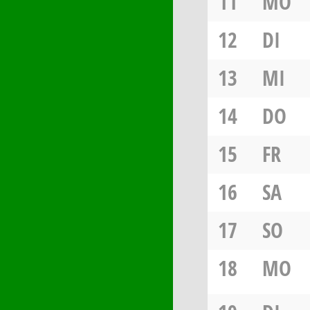
11
MO
12
DI
13
MI
14
DO
15
FR
16
SA
17
SO
18
MO