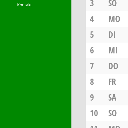
3
SO
Kontakt
4
MO
5
DI
6
MI
7
DO
8
FR
9
SA
10
SO