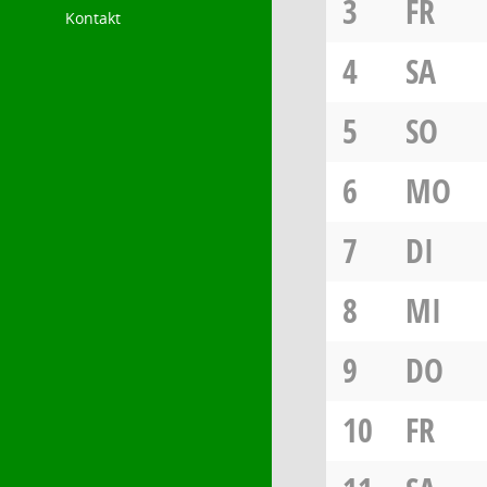
3
FR
Kontakt
4
SA
5
SO
6
MO
7
DI
8
MI
9
DO
10
FR