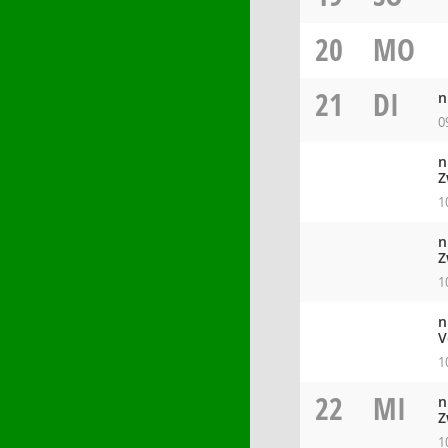
20
MO
21
DI
n
0
n
Z
1
n
Z
1
n
V
1
22
MI
n
Z
1