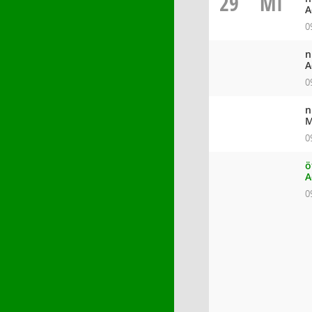
29
MI
A
0
n
A
0
n
M
0
ö
A
0