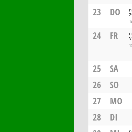
23
DO
n
Z
1
24
FR
n
V
1
25
SA
26
SO
27
MO
28
DI
n