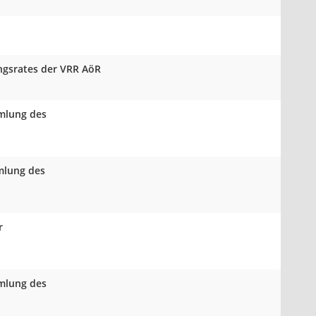
ungsrates der VRR AöR
mmlung des
mlung des
r
mmlung des