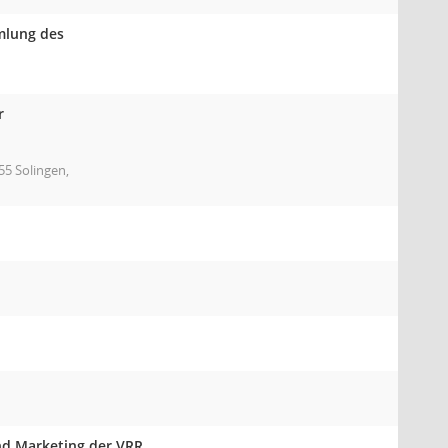
mlung des
r
55 Solingen,
und Marketing der VRR