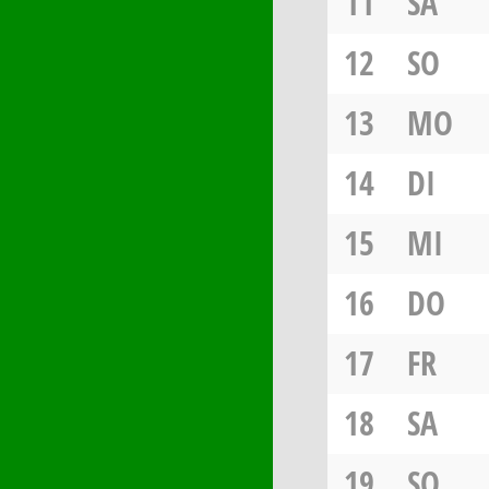
11
SA
12
SO
13
MO
14
DI
15
MI
16
DO
17
FR
18
SA
19
SO