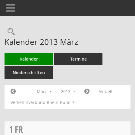
Toggle navigation
Rechercheauswahl
Kalender 2013 März
Kalender
Termine
Niederschriften
März
2013
Aktuell
Verkehrsverbund Rhein-Ruhr
1
FR