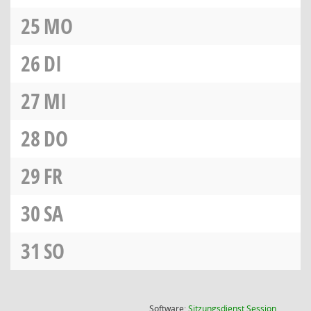
25
MO
26
DI
27
MI
28
DO
29
FR
30
SA
31
SO
(Wird in
Software:
Sitzungsdienst
Session