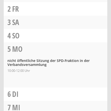
2
FR
3
SA
4
SO
5
MO
nicht öffentliche Sitzung der SPD-Fraktion in der
Verbandsversammlung
10:00-12:00 Uhr
6
DI
7
MI