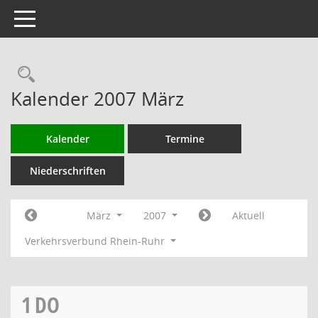
Toggle navigation
Rechercheauswahl
Kalender 2007 März
Kalender
Termine
Niederschriften
März
2007
Aktuell
Verkehrsverbund Rhein-Ruhr
1
DO