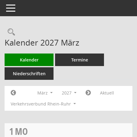
Toggle navigation
Rechercheauswahl
Kalender 2027 März
Kalender
Termine
Niederschriften
März
2027
Aktuell
Verkehrsverbund Rhein-Ruhr
1
MO