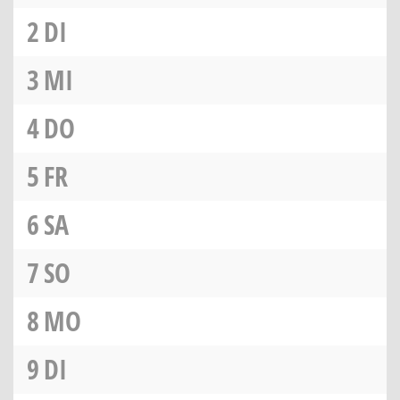
2
DI
3
MI
4
DO
5
FR
6
SA
7
SO
8
MO
9
DI