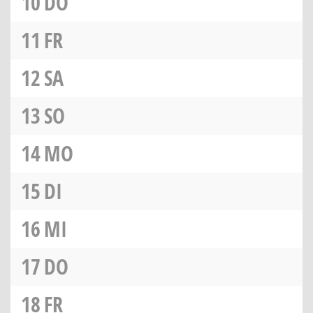
10
DO
11
FR
12
SA
13
SO
14
MO
15
DI
16
MI
17
DO
18
FR