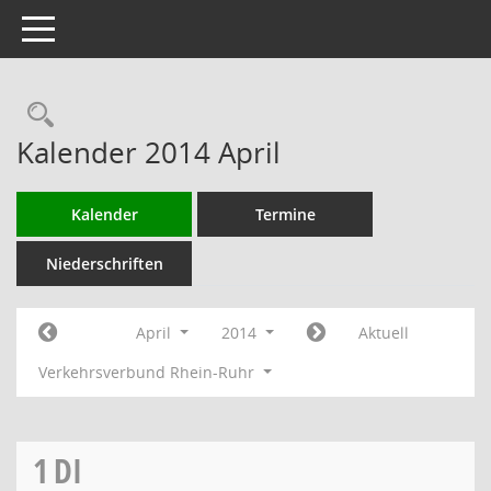
Toggle navigation
Rechercheauswahl
Kalender 2014 April
Kalender
Termine
Niederschriften
April
2014
Aktuell
Verkehrsverbund Rhein-Ruhr
1
DI