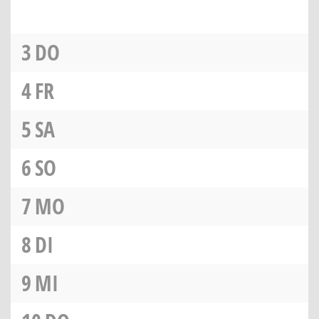
3
DO
4
FR
5
SA
6
SO
7
MO
8
DI
9
MI