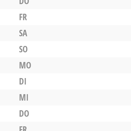
DO
FR
SA
SO
MO
DI
MI
DO
FR