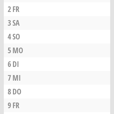
2
FR
3
SA
4
SO
5
MO
6
DI
7
MI
8
DO
9
FR