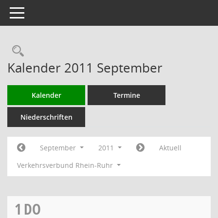
Toggle navigation
Rechercheauswahl
Kalender 2011 September
Kalender
Termine
Niederschriften
September
2011
Aktuell
Verkehrsverbund Rhein-Ruhr
1
DO