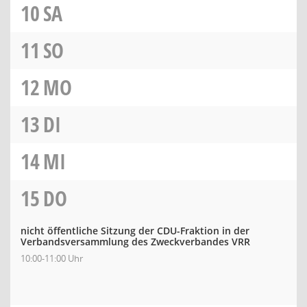
10
SA
11
SO
12
MO
13
DI
14
MI
15
DO
nicht öffentliche Sitzung der CDU-Fraktion in der
Verbandsversammlung des Zweckverbandes VRR
10:00-11:00 Uhr