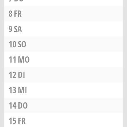
8
FR
9
SA
10
SO
11
MO
12
DI
13
MI
14
DO
15
FR