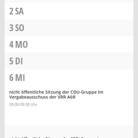
2
SA
3
SO
4
MO
5
DI
6
MI
nicht öffentliche Sitzung der CDU-Gruppe im
Vergabeausschuss der VRR AöR
09:00-09:30 Uhr