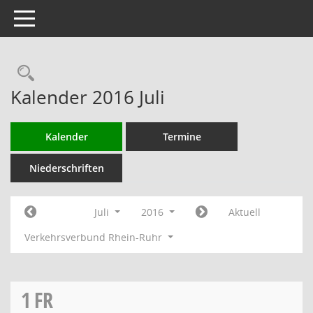
Toggle navigation
Rechercheauswahl
Kalender 2016 Juli
Kalender
Termine
Niederschriften
Juli
2016
Aktuell
Verkehrsverbund Rhein-Ruhr
1
FR