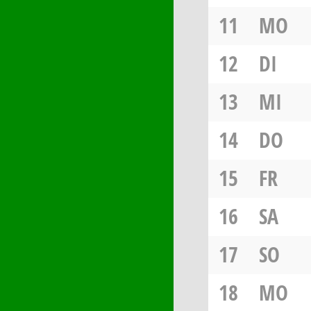
11
MO
12
DI
13
MI
14
DO
15
FR
16
SA
17
SO
18
MO