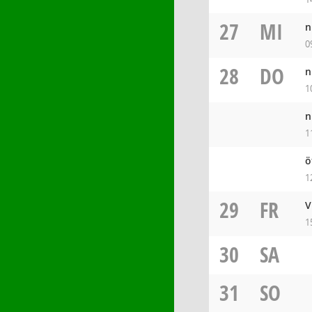
27
MI
n
0
28
DO
n
1
n
1
ö
1
29
FR
V
1
30
SA
31
SO