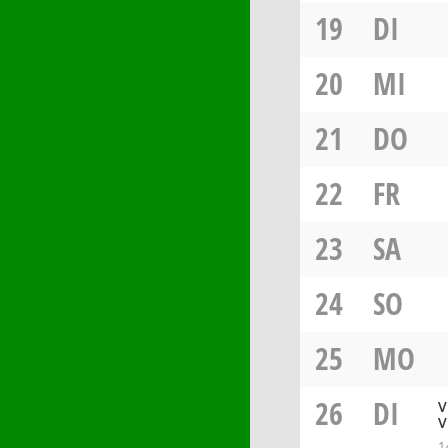
19
DI
20
MI
21
DO
22
FR
23
SA
24
SO
25
MO
26
DI
V
V
1