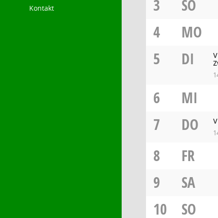
3
SO
Kontakt
4
MO
5
DI
V
Z
1
6
MI
7
DO
V
1
8
FR
9
SA
10
SO