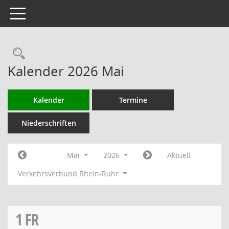
Toggle navigation
Rechercheauswahl
Kalender 2026 Mai
Kalender
Termine
Niederschriften
Mai
2026
Aktuell
Verkehrsverbund Rhein-Ruhr
1
FR