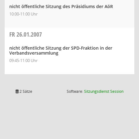
nicht öffentliche Sitzung des Präsidiums der AöR
10:00-11:00 Uhr
FR
26.01.2007
nicht öffentliche Sitzung der SPD-Fraktion in der
Verbandsversammlung
09:45-11:00 Uhr
(Wird in
2 Sätze
Software:
Sitzungsdienst
Session