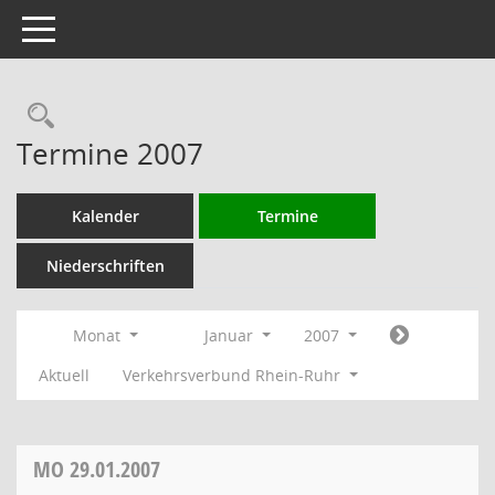
Toggle navigation
Rechercheauswahl
Termine 2007
Kalender
Termine
Niederschriften
Monat
Januar
2007
Aktuell
Verkehrsverbund Rhein-Ruhr
MO
29.01.2007