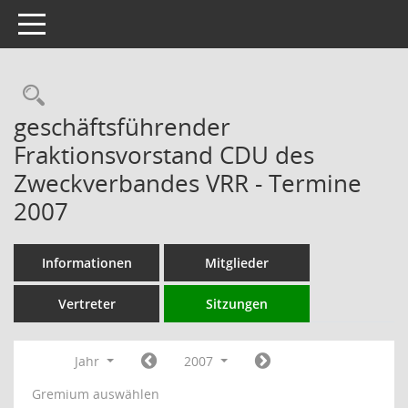
Toggle navigation
Rechercheauswahl
geschäftsführender
Fraktionsvorstand CDU des
Zweckverbandes VRR - Termine
2007
Informationen
Mitglieder
Vertreter
Sitzungen
Jahr
2007
Gremium auswählen