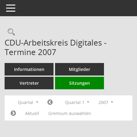
Toggle navigation
Rechercheauswahl
CDU-Arbeitskreis Digitales -
Termine 2007
Informationen
Mitglieder
Vertreter
Sitzungen
Quartal
Quartal 1
2007
Aktuell
Gremium auswählen