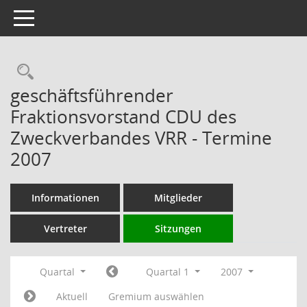
Toggle navigation
Rechercheauswahl
geschäftsführender
Fraktionsvorstand CDU des
Zweckverbandes VRR - Termine
2007
Informationen
Mitglieder
Vertreter
Sitzungen
Quartal
Quartal 1
2007
Aktuell
Gremium auswählen