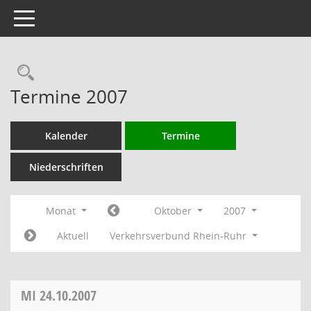
Toggle navigation
Rechercheauswahl
Termine 2007
Kalender
Termine
Niederschriften
Monat
Oktober
2007
Aktuell
Verkehrsverbund Rhein-Ruhr
MI
24.10.2007