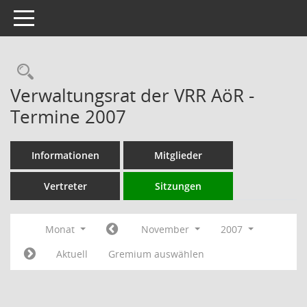
Toggle navigation
Rechercheauswahl
Verwaltungsrat der VRR AöR -
Termine 2007
Informationen
Mitglieder
Vertreter
Sitzungen
Monat
November
2007
Aktuell
Gremium auswählen