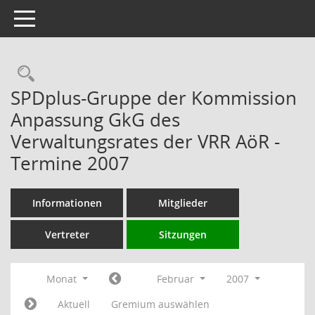
Toggle navigation
Rechercheauswahl
SPDplus-Gruppe der Kommission
Anpassung GkG des
Verwaltungsrates der VRR AöR -
Termine 2007
Informationen
Mitglieder
Vertreter
Sitzungen
Monat
Februar
2007
Aktuell
Gremium auswählen