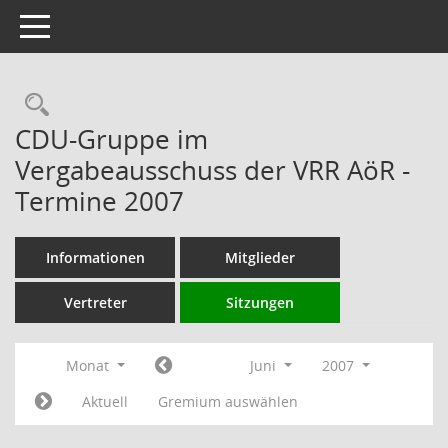
Toggle navigation
Rechercheauswahl
CDU-Gruppe im
Vergabeausschuss der VRR AöR -
Termine 2007
Informationen
Mitglieder
Vertreter
Sitzungen
Monat
Juni
2007
Aktuell
Gremium auswählen