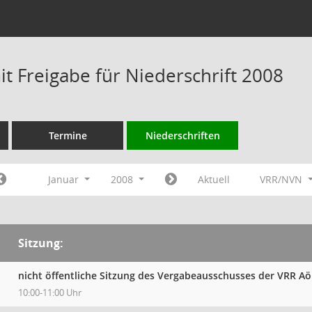
t Freigabe für Niederschrift 2008
Termine
Niederschriften
Januar
2008
Aktuell
VRR/NVN
Sitzung:
nicht öffentliche Sitzung des Vergabeausschusses der VRR A
10:00-11:00 Uhr