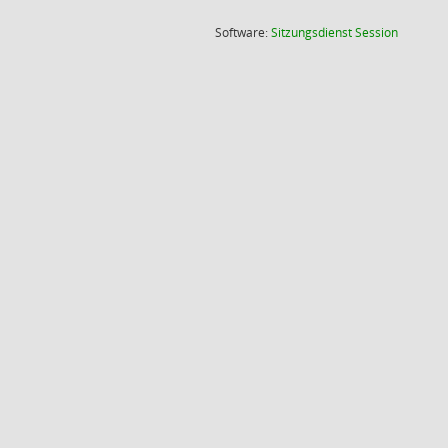
(Wird in
Software:
Sitzungsdienst
Session