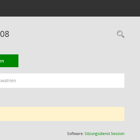
008
Rec
en
swählen
(Wird in
Software:
Sitzungsdienst
Session