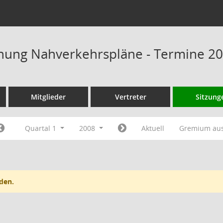
chung Nahverkehrspläne - Termine 2
Mitglieder
Vertreter
Sitzung
Quartal 1
2008
Aktuell
Gremium au
den.