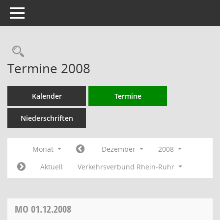
Toggle navigation
Rechercheauswahl
Termine 2008
Kalender
Termine
Niederschriften
Monat
Dezember
2008
Aktuell
Verkehrsverbund Rhein-Ruhr
MO
01.12.2008