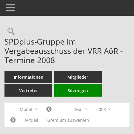
Toggle navigation
Rechercheauswahl
SPDplus-Gruppe im
Vergabeausschuss der VRR AöR -
Termine 2008
Informationen
Mitglieder
Vertreter
Sitzungen
Monat
Mai
2008
Aktuell
Gremium auswählen