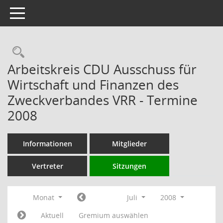
Toggle navigation
Rechercheauswahl
Arbeitskreis CDU Ausschuss für
Wirtschaft und Finanzen des
Zweckverbandes VRR - Termine
2008
Informationen
Mitglieder
Vertreter
Sitzungen
Monat
Juli
2008
Aktuell
Gremium auswählen