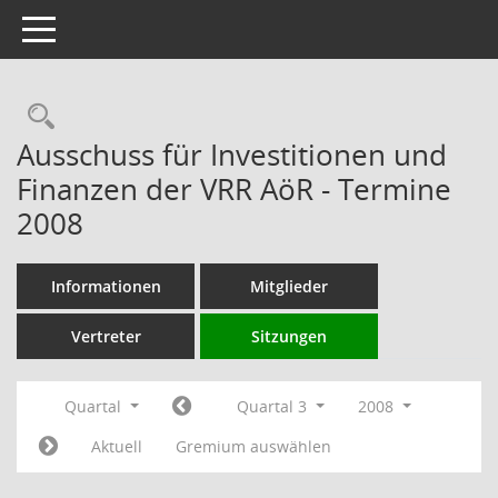
Toggle navigation
Rechercheauswahl
Ausschuss für Investitionen und
Finanzen der VRR AöR - Termine
2008
Informationen
Mitglieder
Vertreter
Sitzungen
Quartal
Quartal 3
2008
Aktuell
Gremium auswählen