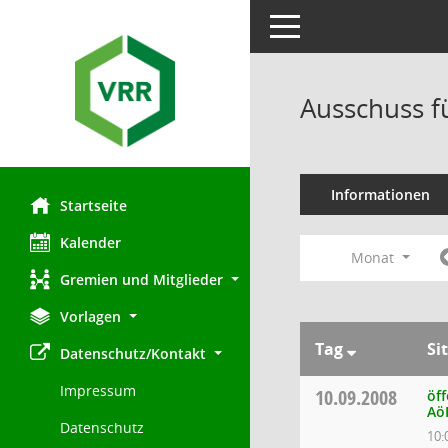
Toggle navigation
Ausschuss f
Informationen
Startseite
Kalender
Monat
Gremien und Mitglieder
Vorlagen
Tag
Si
Datenschutz/Kontakt
Impressum
10.09.2008
öff
Aö
Datenschutz
10: