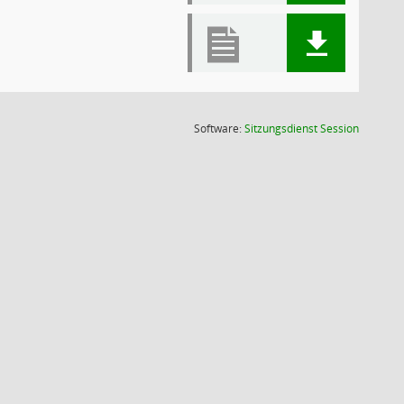
(Wird in
Software:
Sitzungsdienst
Session