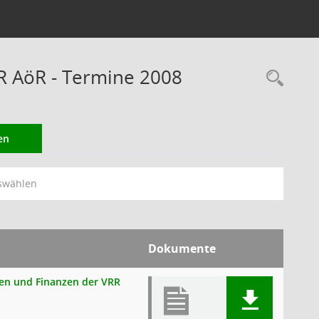
RR AöR - Termine 2008
Rec
en
swählen
Dokumente
onen und Finanzen der VRR