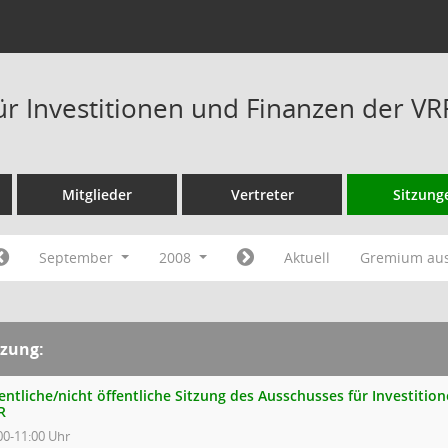
ür Investitionen und Finanzen der V
Mitglieder
Vertreter
Sitzung
September
2008
Aktuell
Gremium au
tzung:
entliche/nicht öffentliche Sitzung des Ausschusses für Investiti
R
00-11:00 Uhr