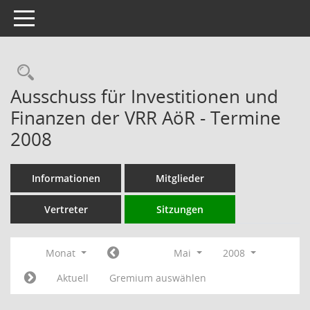
Toggle navigation
Rechercheauswahl
Ausschuss für Investitionen und
Finanzen der VRR AöR - Termine
2008
Informationen
Mitglieder
Vertreter
Sitzungen
Monat
Mai
2008
Aktuell
Gremium auswählen