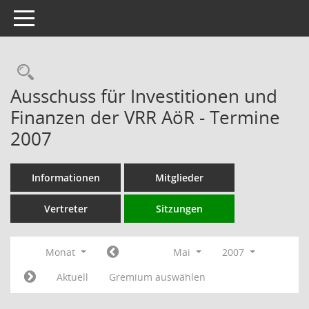
Toggle navigation
Rechercheauswahl
Ausschuss für Investitionen und
Finanzen der VRR AöR - Termine
2007
Informationen
Mitglieder
Vertreter
Sitzungen
Monat
Mai
2007
Aktuell
Gremium auswählen