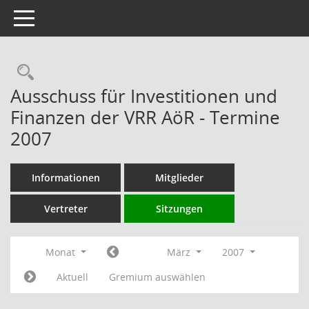
Toggle navigation
Rechercheauswahl
Ausschuss für Investitionen und
Finanzen der VRR AöR - Termine
2007
Informationen
Mitglieder
Vertreter
Sitzungen
Monat
März
2007
Aktuell
Gremium auswählen