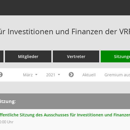
ür Investitionen und Finanzen der V
Mitglieder
Vertreter
Sitzung
März
2021
Aktuell
Gremium au
itzung:
ffentliche Sitzung des Ausschusses für Investitionen und Finanz
0:00 Uhr