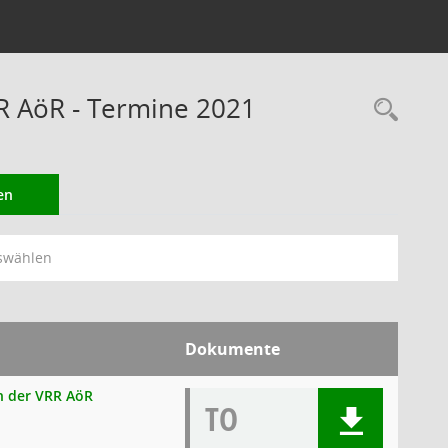
RR AöR - Termine 2021
Rec
en
swählen
Dokumente
en der VRR AöR
TO