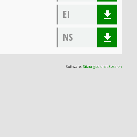
EI
NS
(Wird in
Software:
Sitzungsdienst
Session