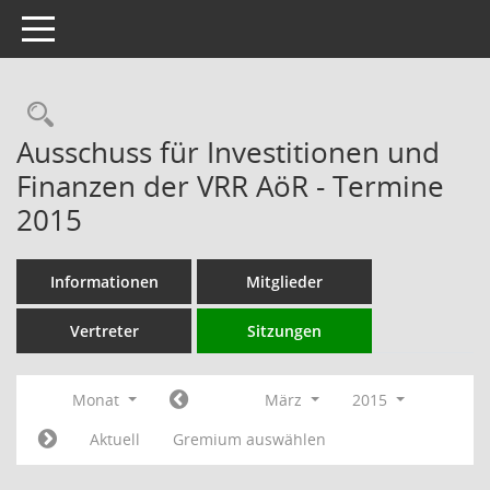
Toggle navigation
Rechercheauswahl
Ausschuss für Investitionen und
Finanzen der VRR AöR - Termine
2015
Informationen
Mitglieder
Vertreter
Sitzungen
Monat
März
2015
Aktuell
Gremium auswählen