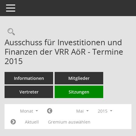
Toggle navigation
Rechercheauswahl
Ausschuss für Investitionen und
Finanzen der VRR AöR - Termine
2015
Informationen
Mitglieder
Vertreter
Sitzungen
Monat
Mai
2015
Aktuell
Gremium auswählen