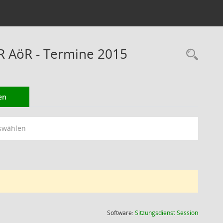
RR AöR - Termine 2015
Rec
en
swählen
(Wird in
Software:
Sitzungsdienst
Session