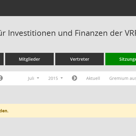
ür Investitionen und Finanzen der V
Mitglieder
Vertreter
Sitzung
Juli
2015
Aktuell
Gremium au
den.