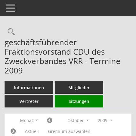
Toggle navigation
Rechercheauswahl
geschäftsführender
Fraktionsvorstand CDU des
Zweckverbandes VRR - Termine
2009
Informationen
Mitglieder
Vertreter
Sitzungen
Monat
Oktober
2009
Aktuell
Gremium auswählen