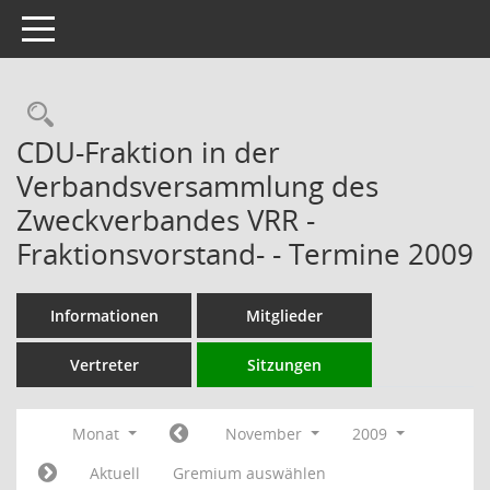
Toggle navigation
Rechercheauswahl
CDU-Fraktion in der
Verbandsversammlung des
Zweckverbandes VRR -
Fraktionsvorstand- - Termine 2009
Informationen
Mitglieder
Vertreter
Sitzungen
Monat
November
2009
Aktuell
Gremium auswählen