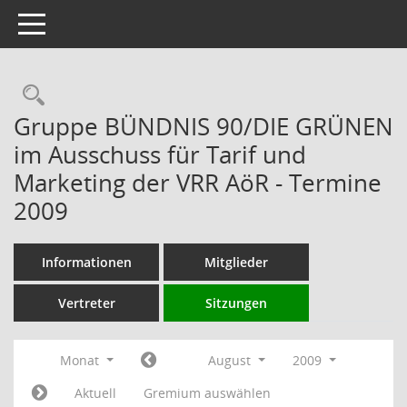
Toggle navigation
Rechercheauswahl
Gruppe BÜNDNIS 90/DIE GRÜNEN
im Ausschuss für Tarif und
Marketing der VRR AöR - Termine
2009
Informationen
Mitglieder
Vertreter
Sitzungen
Monat
August
2009
Aktuell
Gremium auswählen