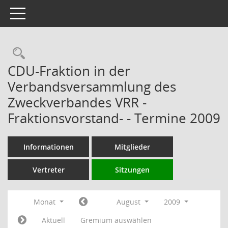
Toggle navigation
Rechercheauswahl
CDU-Fraktion in der
Verbandsversammlung des
Zweckverbandes VRR -
Fraktionsvorstand- - Termine 2009
Informationen
Mitglieder
Vertreter
Sitzungen
Monat
August
2009
Aktuell
Gremium auswählen